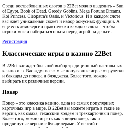
Среди востребованных слотов в 22Bet можно выделить – Sun
of Egypt, Book of Dead, Greedy Goblins, Mega Fortune Dreams,
Koi Princess, Cleopatra’s Oasis, и Victorious. И в каждом слоте
вас ждет уникальный сюжет и набор бонусных функций. А
еще есть демоверсии практически каждого слота – чтобы
игроки могли набираться опыта перед игрой на деньги.
Регистрация
Классические игры в казино 22Bet
В 22Bet вас ждет большой выбор традиционный настольных
казино игр. Вас ждут все самые популярные игры: от рулетки
и баккары до покера и блэкджека. Более того, можно
выбирать их различные версии.
Покер
Покер – это классика казино, одна из самых популярных
карточных игр в мире. В 22Bet вы можете играть в такие ее
версии, как омаха, техасский холдем и трехкарточный покер.
Более того, можно играть как в видеопокер, так и
продвинутые версии с live-дилерами. У версий с