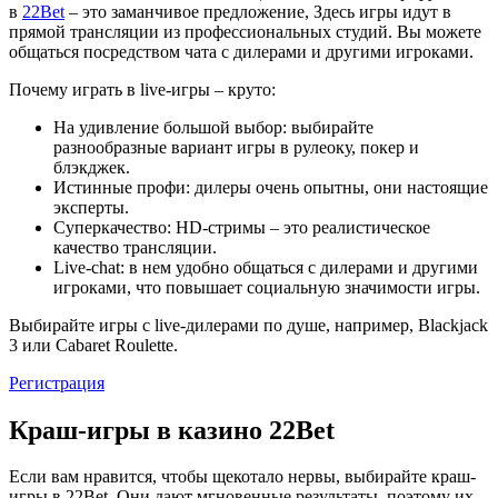
в
22Bet
– это заманчивое предложение, Здесь игры идут в
прямой трансляции из профессиональных студий. Вы можете
общаться посредством чата с дилерами и другими игроками.
Почему играть в live-игры – круто:
На удивление большой выбор: выбирайте
разнообразные вариант игры в рулеоку, покер и
блэкджек.
Истинные профи: дилеры очень опытны, они настоящие
эксперты.
Суперкачество: HD-стримы – это реалистическое
качество трансляции.
Live-chat: в нем удобно общаться с дилерами и другими
игроками, что повышает социальную значимости игры.
Выбирайте игры с live-дилерами по душе, например, Blackjack
3 или Cabaret Roulette.
Регистрация
Краш-игры в казино 22Bet
Если вам нравится, чтобы щекотало нервы, выбирайте краш-
игры в 22Bet. Они дают мгновенные результаты, поэтому их