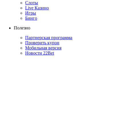
Слоты
Live Казино
Игры
Бинго
Полезно
Партнерская программа
Проверить купон
Мобильная версия
Новости 22Bet