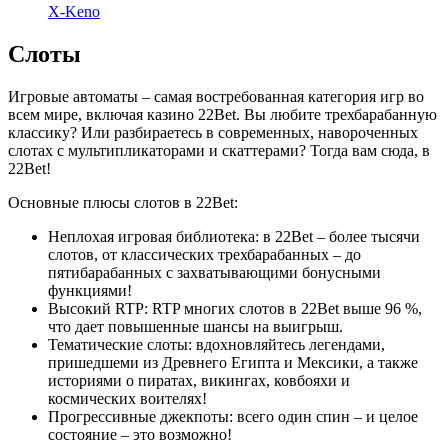
X-Keno
Слоты
Игровые автоматы – самая востребованная категория игр во
всем мире, включая казино 22Bet. Вы любите трехбарабанную
классику? Или разбираетесь в современных, навороченных
слотах с мультипликаторами и скаттерами? Тогда вам сюда, в
22Bet!
Основные плюсы слотов в 22Bet:
Неплохая игровая библиотека: в 22Bet – более тысячи
слотов, от классических трехбарабанных – до
пятибарабанных с захватывающими бонусными
функциями!
Высокий RTP: RTP многих слотов в 22Bet выше 96 %,
что дает повышенные шансы на выигрыш.
Тематические слоты: вдохновляйтесь легендами,
пришедшеми из Древнего Египта и Мексики, а также
историями о пиратах, викингах, ковбояхи и
космических воителях!
Прогрессивные джекпоты: всего один спин – и целое
состояние – это возможно!